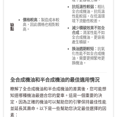
抗低溫性較弱：
相比
全合成機油，抗低溫
性能較弱，在低溫環
價格較高：
製造成本較
境下流動性較差。
高，因此價格也相對較
缺
減少積碳效果不如全
點
高。
合成：
清潔性能不如
全合成機油，更容易
產生積碳。
換油週期較短：
抗氧
化性能不如全合成機
油，需要更頻繁地更
換機油。
全合成機油和半合成機油的最佳適用情況
瞭解了全合成機油和半合成機油的差異後，您可能想
知道哪種機油最適合您的愛車。這是一個重要的決
定，因為正確的機油可以幫助您的引擎保持最佳性能
並延長其壽命。以下是一些幫助您決定最佳選擇的因
素：