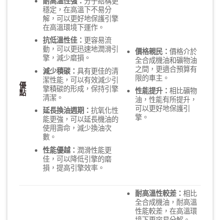
耐高溫性強：
分子結構更
穩定，在高溫下不易分
解，可以更好地保護引擎
在高溫環境下運作。
抗低溫性佳：
更容易流
動，可以更迅速地潤滑引
價格親民：
價格介於
擎，減少磨損。
全合成機油和礦物油
之間，更適合預算有
減少積碳：
具有更佳的清
限的車主。
潔性能，可以有效減少引
優
擎積碳的形成，保持引擎
性能提升：
相比礦物
點
清潔。
油，性能有所提升，
可以更好地保護引
延長換油週期：
抗氧化性
擎。
能更強，可以延長機油的
使用壽命，減少換油次
數。
性能優越：
潤滑性能更
佳，可以降低引擎的磨
損，提高引擎效率。
耐高溫性較差：
相比
全合成機油，耐高溫
性能較差，在高溫環
境下更容易分解。