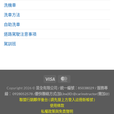
洗機車
洗車方法
自助洗車
道路駕駛注意事項
駕訓班
Copyright 2026 ©
昱全有限公司 / 統一編號：85038029 / 服務專
線：
0928052578
/最快聯絡方式(加LIne)ID:
@carinstructor
(需加@)
聯盟行銷夥伴後台 ( 請先按上方登入註冊新帳號 )
使用條款
私權政策與免責聲明