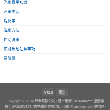
汽車實用知識
汽車美容
洗機車
洗車方法
自助洗車
道路駕駛注意事項
駕訓班
Copyright 2026 ©
昱全有限公司 / 統一編號：85038029 / 服務專
線：
0928052578
/最快聯絡方式(加LIne)ID:
@carinstructor
(需加@)