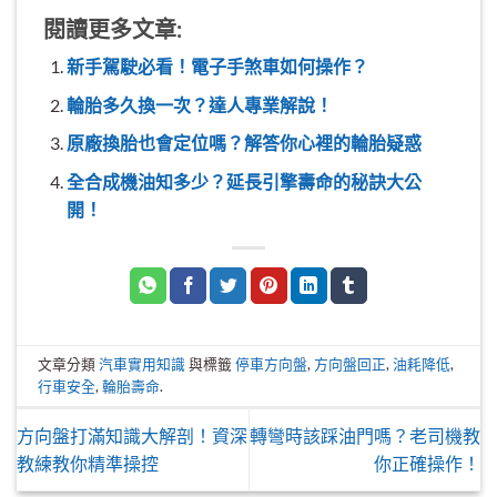
閱讀更多文章:
新手駕駛必看！電子手煞車如何操作？
輪胎多久換一次？達人專業解說！
原廠換胎也會定位嗎？解答你心裡的輪胎疑惑
全合成機油知多少？延長引擎壽命的秘訣大公
開！
文章分類
汽車實用知識
與標籤
停車方向盤
,
方向盤回正
,
油耗降低
,
行車安全
,
輪胎壽命
.
方向盤打滿知識大解剖！資深
轉彎時該踩油門嗎？老司機教
教練教你精準操控
你正確操作！