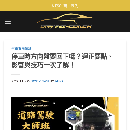
Skip
NT$
0
登入
to
content
汽車實用知識
停車時方向盤要回正嗎？迴正要點、
影響與技巧一次了解！
POSTED ON
2024-11-08
BY
AIBOT