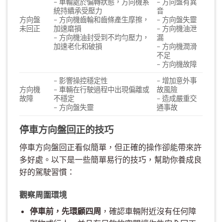
– 車輪處於偏轉狀態，方向機系
– 方向盤有異
統持續承受壓力
音
方向盤
– 方向機齒輪和齒條產生摩擦，
– 方向盤失靈
未回正
加速磨損
– 方向機油泄
– 方向機油封受到不均勻壓力，
漏
加速老化和破損
– 方向機潤滑
不足
– 方向機故障
– 影響操控穩定性
– 增加意外事
方向機
– 車輛在行駛過程中出現偏離或
故風險
故障
不穩定
– 造成嚴重交
– 方向盤失靈
通事故
停車方向盤回正的技巧
停車方向盤回正看似簡單，但正確的操作卻能帶來許
多好處。以下是一些簡單易行的技巧，幫助你養成良
好的駕駛習慣：
觀察周圍環境
停車前，先環顧四周
，確認車輛附近沒有任何障