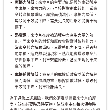
摩擦力降低：
來令片的主要功能是與煞車碟盤產
生摩擦，摩擦力的大小直接影響剎車效能。當來
令片磨損嚴重時，摩擦面積減小，摩擦力降低，
導致剎車效能下降，需要更長的距離才能將車輛
停下。
熱衰退：
來令片在摩擦過程中會產生大量的熱
能，而來令片的材質和厚度會影響其散熱能力。
當來令片磨損嚴重時，其散熱能力下降，導致熱
能累積，造成熱衰退現象。熱衰退會導致來令片
摩擦係數下降，剎車效能降低，甚至出現剎車失
靈的風險。
摩擦係數降低：
來令片的摩擦係數會隨著磨損程
度而降低。磨損越嚴重，摩擦係數越低，導致剎
車效能下降，剎車距離延長。
為了避免上述風險，我們必須定期檢查來令片的厚
度，並在必要時及時更換。建議車主在每次保養時，