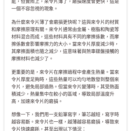
能，但實際上，來令片薄了，磨損速度會更快，這是
一個不容忽視的現象。
為什麼來令片薄了會磨損更快呢？這與來令片的材質
和摩擦原理有關。來令片通常由金屬、樹脂和陶瓷等
材料混合而成，這些材料具有不同的摩擦係數，而摩
擦係數會影響摩擦力的大小。當來令片厚度減少時，
其摩擦面積也隨之減少，這意味著與煞車碟盤接觸的
摩擦材料也減少了。
更重要的是，來令片在摩擦過程中會產生熱量。當來
令片厚度足夠時，這些熱量可以均勻地散發到整個來
令片，避免局部過熱。但當來令片變薄時，其受熱面
積減少，熱量集中在較小的區域，導致局部溫度升
高，加速來令片的磨損。
想像一下，我們用一支鉛筆寫字，筆芯越短，寫字時
越容易斷。來令片也一樣，越薄越容易磨損，導致來
令片快速磨耗，甚至出現以下情況：