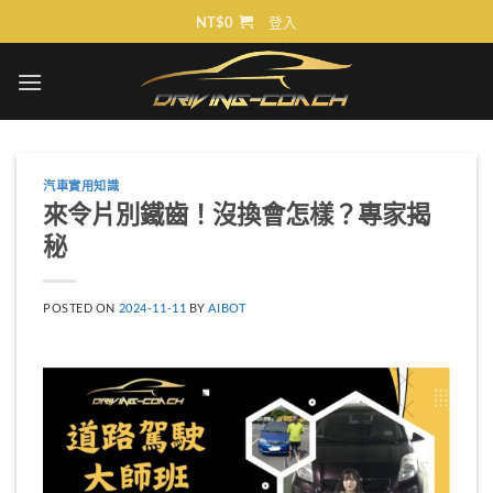
Skip
NT$
0
登入
to
content
汽車實用知識
來令片別鐵齒！沒換會怎樣？專家揭
秘
POSTED ON
2024-11-11
BY
AIBOT