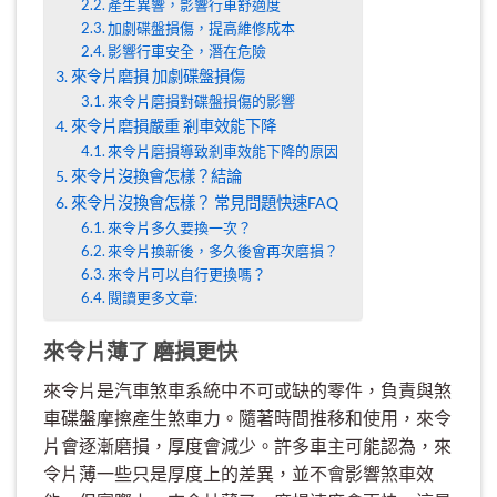
產生異響，影響行車舒適度
加劇碟盤損傷，提高維修成本
影響行車安全，潛在危險
來令片磨損 加劇碟盤損傷
來令片磨損對碟盤損傷的影響
來令片磨損嚴重 剎車效能下降
來令片磨損導致剎車效能下降的原因
來令片沒換會怎樣？結論
來令片沒換會怎樣？ 常見問題快速FAQ
來令片多久要換一次？
來令片換新後，多久後會再次磨損？
來令片可以自行更換嗎？
閱讀更多文章:
來令片薄了 磨損更快
來令片是汽車煞車系統中不可或缺的零件，負責與煞
車碟盤摩擦產生煞車力。隨著時間推移和使用，來令
片會逐漸磨損，厚度會減少。許多車主可能認為，來
令片薄一些只是厚度上的差異，並不會影響煞車效