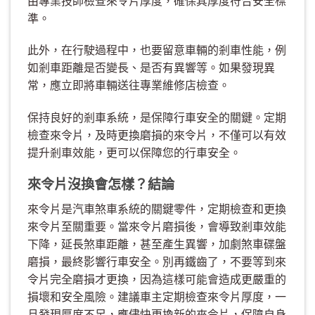
由專業技師檢查來令片厚度，確保其厚度符合安全標
準。
此外，在行駛過程中，也要留意車輛的剎車性能，例
如剎車距離是否變長、是否有異響等。如果發現異
常，應立即將車輛送往專業維修店檢查。
保持良好的剎車系統，是保障行車安全的關鍵。定期
檢查來令片，及時更換磨損的來令片，不僅可以有效
提升剎車效能，更可以保障您的行車安全。
來令片沒換會怎樣？結論
來令片是汽車煞車系統的關鍵零件，定期檢查和更換
來令片至關重要。當來令片磨損後，會導致剎車效能
下降，延長煞車距離，甚至產生異響，加劇煞車碟盤
磨損，最終影響行車安全。別再鐵齒了，不要等到來
令片完全磨損才更換，因為這樣可能會造成更嚴重的
損壞和安全風險。建議車主定期檢查來令片厚度，一
旦發現厚度不足，應儘快更換新的來令片，保障自身