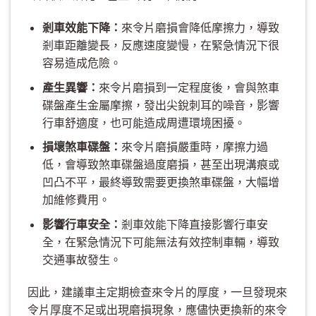
剎車效能下降：
來令片磨損會降低摩擦力，導致
剎車距離變長，反應速度變慢，在緊急情況下很
容易造成危險。
產生異響：
來令片磨損到一定程度後，會與煞車
碟盤產生金屬摩擦，發出尖銳刺耳的噪音，影響
行車舒適度，也可能造成周遭環境困擾。
損壞煞車碟盤：
來令片磨損嚴重時，摩擦力過
低，會導致煞車碟盤過度磨損，甚至出現溝痕或
凹凸不平，最終導致需要更換煞車碟盤，大幅增
加維修費用。
影響行車安全：
剎車效能下降直接影響行車安
全，在緊急情況下可能無法有效控制車輛，導致
交通事故發生。
因此，建議車主定期檢查來令片的厚度，一旦發現來
令片厚度不足或出現磨損現象，應儘快更換新的來令