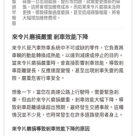
盤
碟盤一旦出現磨損、變形等問題，就需要更換新的碟
過
盤，這將會增加維修成本。而如果來令片磨損未及時
早
更換，導致碟盤過度磨損，甚至造成碟盤報廢，將會
報
大幅增加維修費用。
廢
來令片磨損嚴重 剎車效能下降
來令片是汽車煞車系統中不可或缺的零件，它負責將
車輛的動能轉換成熱能，以達到減速或停止的目的。
當來令片磨損嚴重時，會直接影響剎車效能，導致剎
車距離變長，反應速度變慢，甚至出現剎車失靈的風
險，嚴重危害行車安全。
想象一下，當您在高速公路上行駛時，需要緊急剎
車，但由於來令片磨損嚴重，剎車效能大幅下降，導
致剎車距離遠遠超出預期，最終發生交通事故。這種
情況並不少見，也時常發生在許多道路使用者身上。
來令片磨損導致剎車效能下降的原因