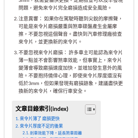
問題，避免來令片完全磨損造成安全風險。
注意異響： 如果你在駕駛時聽到尖銳的摩擦聲，
可能是來令片磨損嚴重與煞車碟盤產生金屬摩
擦，不要忽視這個聲音。盡快到汽車修理廠檢查
來令片，並更換新的來令片。
不要忽視來令片磨損： 許多車主可能認為來令片
薄一點並不會影響煞車效能，但事實上，來令片
變薄會導致磨損速度加快，並增加發生意外的風
險。不要抱持僥倖心理，即使來令片厚度還沒有
低於3mm，但如果發現有磨損跡象，建議盡快更
換新的來令片，確保行車安全。
文章目錄索引(index)
來令片薄了 磨損更快
來令片厚度不足的後果
剎車效能下降，延長煞車距離