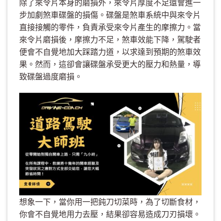
除了來令片本身的磨損外，來令片厚度不足還會進一
步加劇煞車碟盤的損傷。碟盤是煞車系統中與來令片
直接接觸的零件，負責承受來令片產生的摩擦力。當
來令片磨損後，摩擦力不足，煞車效能下降，駕駛者
便會不自覺地加大踩踏力道，以求達到預期的煞車效
果。然而，這卻會讓碟盤承受更大的壓力和熱量，導
致碟盤過度磨損。
想象一下，當你用一把鈍刀切菜時，為了切斷食材，
你會不自覺地用力去壓，結果卻容易造成刀刃損壞。