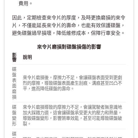
費用。
因此，定期檢查來令片的厚度，及時更換磨損的來令
片，不僅能延長來令片的壽命，也能有效保護碟盤，
避免碟盤過早損壞，降低維修成本，保障行車安全。
來令片磨損對碟盤損傷的影響
影
說明
響
碟
盤
來令片磨損後，摩擦力不足，會讓碟盤表面受到更劇
表
烈的摩擦，導致碟盤表面產生刮痕、溝痕甚至凹凸不
面
平，進而降低碟盤的壽命。
磨
損
碟
來令片磨損導致的摩擦力不足，會讓駕駛者無意識地
盤
加大踩踏力道，這會讓碟盤承受更大的壓力和熱量，
變
導致碟盤變形，影響煞車效能，甚至可能導致碟盤破
形
裂。
碟