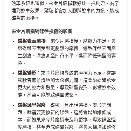
煞車系統也類似，來令片磨損就好比一把鈍刀，為了
達到煞車效果，駕駛者會加大腳踩煞車的力道，造成
碟盤的磨損。
來令片磨損對碟盤損傷的影響
碟盤表面磨損
：來令片磨損後，摩擦力不足，會
讓碟盤表面受到更劇烈的摩擦，導致碟盤表面產
生刮痕、溝痕甚至凹凸不平，進而降低碟盤的壽
命。
碟盤變形
：來令片磨損導致的摩擦力不足，會讓
駕駛者無意識地加大踩踏力道，這會讓碟盤承受
更大的壓力和熱量，導致碟盤變形，影響煞車效
能，甚至可能導致碟盤破裂。
碟盤過早報廢
：碟盤一旦出現磨損、變形等問
題，就需要更換新的碟盤，這將會增加維修成
本。而如果來令片磨損未及時更換，導致碟盤過
度磨損，甚至造成碟盤報廢，將會大幅增加維修