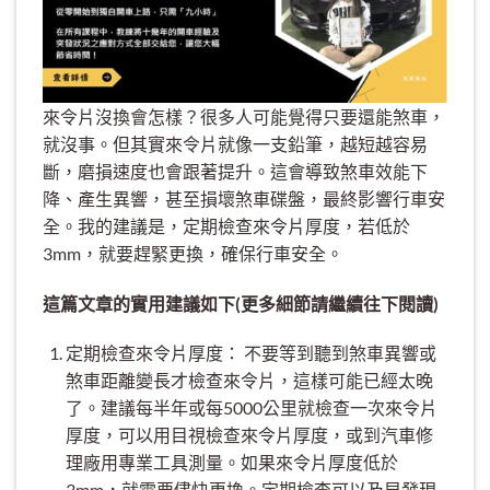
來令片沒換會怎樣？很多人可能覺得只要還能煞車，
就沒事。但其實來令片就像一支鉛筆，越短越容易
斷，磨損速度也會跟著提升。這會導致煞車效能下
降、產生異響，甚至損壞煞車碟盤，最終影響行車安
全。我的建議是，定期檢查來令片厚度，若低於
3mm，就要趕緊更換，確保行車安全。
這篇文章的實用建議如下(更多細節請繼續往下閱讀)
定期檢查來令片厚度： 不要等到聽到煞車異響或
煞車距離變長才檢查來令片，這樣可能已經太晚
了。建議每半年或每5000公里就檢查一次來令片
厚度，可以用目視檢查來令片厚度，或到汽車修
理廠用專業工具測量。如果來令片厚度低於
3mm，就需要儘快更換。定期檢查可以及早發現