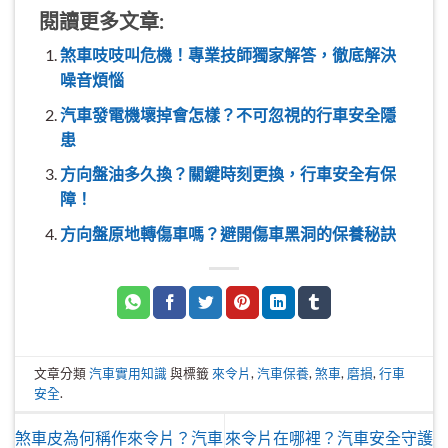
閱讀更多文章:
煞車吱吱叫危機！專業技師獨家解答，徹底解決
噪音煩惱
汽車發電機壞掉會怎樣？不可忽視的行車安全隱
患
方向盤油多久換？關鍵時刻更換，行車安全有保
障！
方向盤原地轉傷車嗎？避開傷車黑洞的保養秘訣
文章分類
汽車實用知識
與標籤
來令片
,
汽車保養
,
煞車
,
磨損
,
行車
安全
.
煞車皮為何稱作來令片？汽車
來令片在哪裡？汽車安全守護