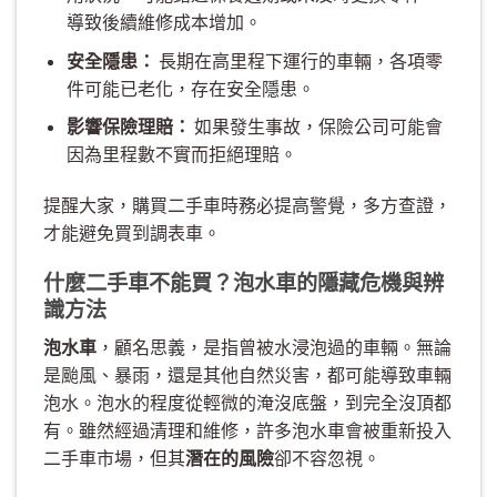
導致後續維修成本增加。
安全隱患：
長期在高里程下運行的車輛，各項零
件可能已老化，存在安全隱患。
影響保險理賠：
如果發生事故，保險公司可能會
因為里程數不實而拒絕理賠。
提醒大家，購買二手車時務必提高警覺，多方查證，
才能避免買到調表車。
什麼二手車不能買？泡水車的隱藏危機與辨
識方法
泡水車
，顧名思義，是指曾被水浸泡過的車輛。無論
是颱風、暴雨，還是其他自然災害，都可能導致車輛
泡水。泡水的程度從輕微的淹沒底盤，到完全沒頂都
有。雖然經過清理和維修，許多泡水車會被重新投入
二手車市場，但其
潛在的風險
卻不容忽視。