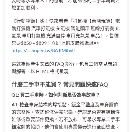
要時尋求專業人士的協助，才能讓你的二手車購買之
旅更加順利。
【行動呼籲】嗨！快來看看『打氣機【台灣現貨】電
動打氣機 汽車打氣機 充氣機 智能顯示 無線打氣機 充
氣泵 車用打氣機 充滿自停 車用充氣泵 車品』，售價
只要$850 – $899！立即上蝦皮購物逛逛=>
https://s.shopee.tw/8AJIMihvlI
這就為你產生文章的 FAQ 部分，包含三個常見問題
與解答，以 HTML 格式呈現：
什麼二手車不能買？ 常見問題快速FAQ
Q1: 買二手車時，如何判斷是否為事故車？
A1:
檢查車身結構的焊接點、鈑金平整度及車身膠條
的完整性。查詢維修保養記錄，確認是否曾有結構性
維修或重要部件更換。若不放心，可尋求專業二手車
鑑定師的協助，他們會使用專業儀器進行全面檢查。