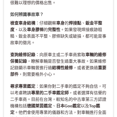
很難以理想的價格出售。
如何辨識事故車？
檢查車身結構
：仔細觀察
車身
的
焊接點
、
鈑金平整
度
、以及
車身膠條
的
完整性
。如果發現焊接痕跡粗
糙、鈑金表面不平整、膠條缺失或破損，都可能是事
故車的徵兆。
查詢維修記錄
：向原車主或二手車商索取
車輛的維修
保養記錄
，瞭解車輛是否發生過重大事故。如果維修
記錄顯示車輛曾進行過
結構性維修
，或者更換過
重要
部件
，則需要格外小心。
尋求專業鑑定
：如果你對二手車的鑑定不夠自信，可
以考慮聘請
專業的二手車鑑定師
，或者選擇有信譽的
二手車商。目前在台灣，較知名的中古車第三方認證
機構包括
德國萊茵鑑定
、
日本Goo鑑定
以及
Top鑑
定
。他們會使用專業的儀器和方法，對車輛進行全面