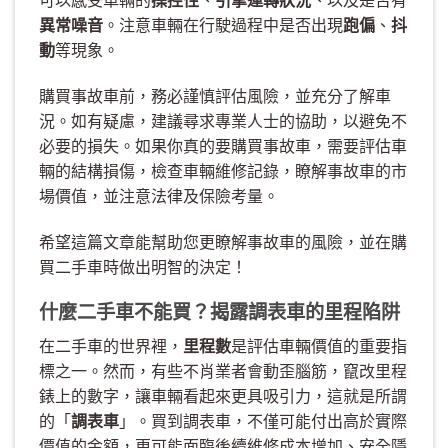
異常噪音
。注意車輛在行駛過程中是否出現
跑偏
、
抖
動
等現象。
購買事故車前，務必謹慎評估風險，並充分了解車
況。如有疑慮，建議尋求專業人士的協助，以避免不
必要的損失。如果你真的要購買事故車，需要評估車
輛的結構損傷，檢查車輛維修記錄，瞭解事故車的市
場價值，並注意法律及保險考量。
希望這篇文章能幫助您更瞭解事故車的風險，並在購
買二手車時做出明智的決定！
什麼二手車不能買？揭露調表車的里程陷阱
在二手車的世界裡，
里程數
是評估車輛價值的重要指
標之一。然而，有些不肖業者會動歪腦筋，竄改里程
錶上的數字，讓車輛看起來更具吸引力，這就是所謂
的「
調表車
」。買到調表車，不僅可能付出高於實際
價值的金額，更可能面臨後續維修成本增加、安全隱