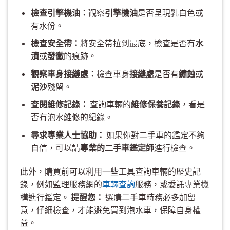
檢查引擎機油：
觀察
引擎機油
是否呈現乳白色或
有水份。
檢查安全帶：
將安全帶拉到最底，檢查是否有
水
漬
或
發黴
的痕跡。
觀察車身接縫處：
檢查車身
接縫處
是否有
鏽蝕
或
泥沙
殘留。
查閱維修記錄：
查詢車輛的
維修保養記錄
，看是
否有泡水維修的紀錄。
尋求專業人士協助：
如果你對二手車的鑑定不夠
自信，可以請
專業的二手車鑑定師
進行檢查。
此外，購買前可以利用一些工具查詢車輛的歷史記
錄，例如監理服務網的
車輛查詢
服務，或委託專業機
構進行鑑定。
提醒您：
選購二手車時務必多加留
意，仔細檢查，才能避免買到泡水車，保障自身權
益。