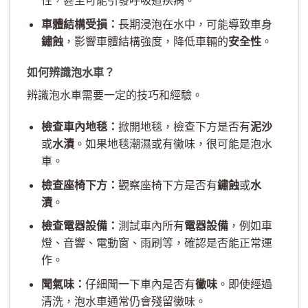
車體結構受損：
長期浸泡在水中，可能導致車身
鏽蝕
，影響車體結構強度，降低車輛的
安全性
。
如何辨識泡水車？
辨識泡水車需要一定的技巧和經驗。
檢查車內地毯：
掀開地毯，檢查下方是否有
泥沙
或
水漬
。如果地毯潮濕或有黴味，很可能是泡水
車。
檢查座椅下方：
觀察座椅下方是否有
鏽蝕
或
水
漬
。
檢查電器設備：
測試車內所有
電器設備
，例如車
燈、音響、電動窗、雨刷等，確認是否能正常運
作。
聞氣味：
仔細聞一下車內是否有
黴味
。即使經過
清洗，泡水車通常仍會殘留黴味。