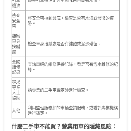
引擎
觀察引擎機油是否呈現乳白色或有水份。
機油
檢查
將安全帶拉到最底，檢查是否有水漬或發黴的痕
安全
跡。
帶
觀察
車身
檢查車身接縫處是否有鏽蝕或泥沙殘留。
接縫
處
查閱
查詢車輛的維修保養記錄，看是否有泡水維修的紀
維修
錄。
記錄
尋求
專業
請專業的二手車鑑定師進行檢查。
人士
協助
利用監理服務網的車輛查詢服務，或委託專業機構
其他
進行鑑定。
什麼二手車不能買？營業用車的隱藏風險：