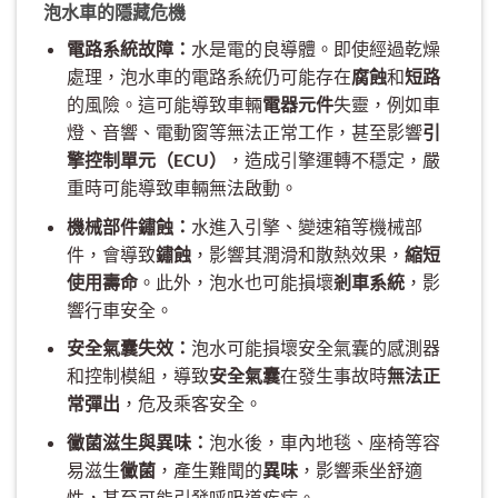
泡水車的隱藏危機
電路系統故障：
水是電的良導體。即使經過乾燥
處理，泡水車的電路系統仍可能存在
腐蝕
和
短路
的風險。這可能導致車輛
電器元件
失靈，例如車
燈、音響、電動窗等無法正常工作，甚至影響
引
擎控制單元（ECU）
，造成引擎運轉不穩定，嚴
重時可能導致車輛無法啟動。
機械部件鏽蝕：
水進入引擎、變速箱等機械部
件，會導致
鏽蝕
，影響其潤滑和散熱效果，
縮短
使用壽命
。此外，泡水也可能損壞
剎車系統
，影
響行車安全。
安全氣囊失效：
泡水可能損壞安全氣囊的感測器
和控制模組，導致
安全氣囊
在發生事故時
無法正
常彈出
，危及乘客安全。
黴菌滋生與異味：
泡水後，車內地毯、座椅等容
易滋生
黴菌
，產生難聞的
異味
，影響乘坐舒適
性，甚至可能引發呼吸道疾病。