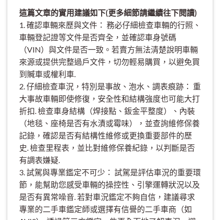
這篇文章的實用建議如下(更多細節請繼續往下閱讀)
1. 確認車輛來歷與文件： 務必仔細檢查車輛的行照、
車輛登記證等文件是否齊全，並確認車身號碼
（VIN）與文件是否一致。若賣方無法清楚說明車輛
來源或提供完整過戶文件，切勿輕易購買，以避免買
到贓車或權利車.
2. 仔細檢查車況，特別是事故、泡水、調表痕跡： 重
大事故車輛即使修復，安全性和結構強度也可能大打
折扣. 檢查車身結構（焊接點、鈑金平整度）、內裝
（地毯、座椅是否有水漬或霉味），並查詢維修保養
記錄，確認是否有結構性維修或更換重要部件的歷
史. 檢查里程表，並比對維修保養紀錄，以判斷是否
有調表嫌疑.
3. 試駕與專業鑑定不可少： 試駕是評估車況的重要環
節，能幫助您感受車輛的操控性、引擎運轉狀況以及
是否有異常噪音. 若對車況鑑定不夠自信，建議尋求
專業的二手車鑑定師或選擇有信譽的二手車商（如