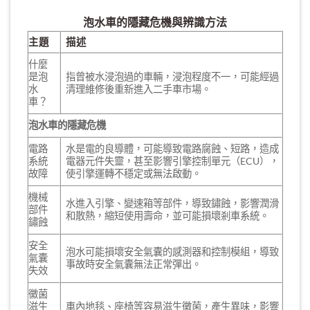
泡水車的隱藏危機與辨識方法
主題
描述
什麼
是泡
指曾被水浸泡過的車輛，浸泡程度不一，可能經過
水
清理維修後重新進入二手車市場。
車？
泡水車的隱藏危機
電路
水是電的良導體，可能導致電路腐蝕、短路，造成
系統
電器元件失靈，甚至影響引擎控制單元（ECU），
故障
使引擎運轉不穩定或無法啟動。
機械
水進入引擎、變速箱等部件，導致鏽蝕，影響潤滑
部件
和散熱，縮短使用壽命，並可能損壞剎車系統。
鏽蝕
安全
泡水可能損壞安全氣囊的感測器和控制模組，導致
氣囊
事故時安全氣囊無法正常彈出。
失效
黴菌
滋生
車內地毯、座椅等容易滋生黴菌，產生異味，影響