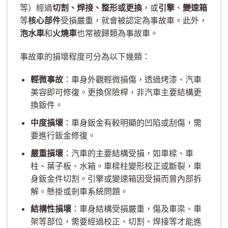
等）經過
切割、焊接、整形或更換
，或
引擎
、
變速箱
等
核心部件
受損嚴重，就會被認定為事故車。此外，
泡水車
和
火燒車
也常被歸類為事故車。
事故車的損壞程度可分為以下幾類：
輕微事故
：車身外觀輕微損傷，透過烤漆、汽車
美容即可修復。更換保險桿，非汽車主要結構更
換鈑件。
中度損壞
：車身鈑金有較明顯的凹陷或刮傷，需
要進行鈑金修復。
嚴重損壞
：汽車的主要結構受損，如車樑、車
柱、葉子板、水箱。車樑柱變形校正或斷裂，車
身鈑金件切割。引擎或變速箱因受損而曾內部拆
解。懸掛或剎車系統問題。
結構性損壞
：車身結構受損嚴重，傷及車梁、車
架等部位，需要經過校正、切割、焊接等才能進