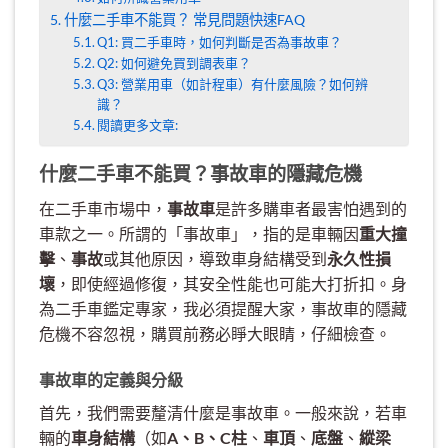
什麼二手車不能買？ 常見問題快速FAQ
Q1: 買二手車時，如何判斷是否為事故車？
Q2: 如何避免買到調表車？
Q3: 營業用車（如計程車）有什麼風險？如何辨
識？
閱讀更多文章:
什麼二手車不能買？事故車的隱藏危機
在二手車市場中，
事故車
是許多購車者最害怕遇到的
車款之一。所謂的「事故車」，指的是車輛因
重大撞
擊
、
事故
或其他原因，導致車身結構受到
永久性損
壞
，即使經過修復，其安全性能也可能大打折扣。身
為二手車鑑定專家，我必須提醒大家，事故車的隱藏
危機不容忽視，購買前務必睜大眼睛，仔細檢查。
事故車的定義與分級
首先，我們需要釐清什麼是事故車。一般來說，若車
輛的
車身結構
（如
A、B、C柱
、
車頂
、
底盤
、
縱梁