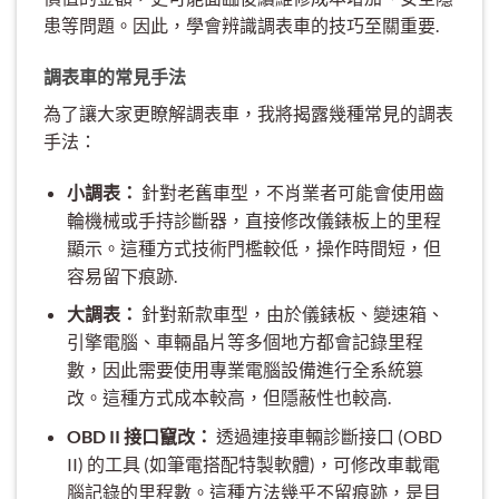
患等問題。因此，學會辨識調表車的技巧至關重要.
調表車的常見手法
為了讓大家更瞭解調表車，我將揭露幾種常見的調表
手法：
小調表：
針對老舊車型，不肖業者可能會使用齒
輪機械或手持診斷器，直接修改儀錶板上的里程
顯示。這種方式技術門檻較低，操作時間短，但
容易留下痕跡.
大調表：
針對新款車型，由於儀錶板、變速箱、
引擎電腦、車輛晶片等多個地方都會記錄里程
數，因此需要使用專業電腦設備進行全系統篡
改。這種方式成本較高，但隱蔽性也較高.
OBD II 接口竄改：
透過連接車輛診斷接口 (OBD
II) 的工具 (如筆電搭配特製軟體)，可修改車載電
腦記錄的里程數。這種方法幾乎不留痕跡，是目