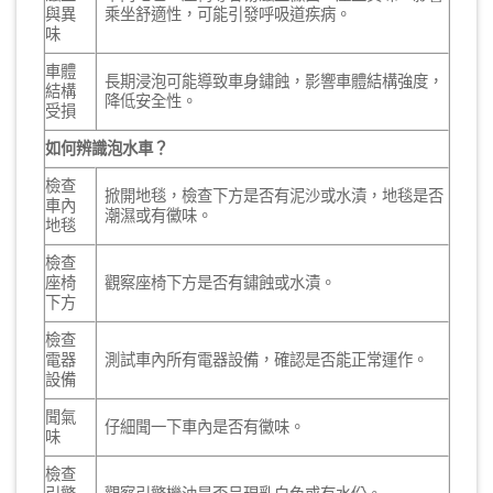
與異
乘坐舒適性，可能引發呼吸道疾病。
味
車體
長期浸泡可能導致車身鏽蝕，影響車體結構強度，
結構
降低安全性。
受損
如何辨識泡水車？
檢查
掀開地毯，檢查下方是否有泥沙或水漬，地毯是否
車內
潮濕或有黴味。
地毯
檢查
座椅
觀察座椅下方是否有鏽蝕或水漬。
下方
檢查
電器
測試車內所有電器設備，確認是否能正常運作。
設備
聞氣
仔細聞一下車內是否有黴味。
味
檢查