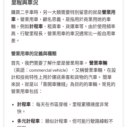
里程與車況
購買二手車時，另一大類需要特別留意的就是
營業用
車
。營業用車，顧名思義，是指用於商業用途的車
輛，例如
計程車
、租賃車、貨運車等。由於使用頻率
高、行駛里程長，營業用車的車況通常比一般自用車
差。
營業用車的定義與種類
首先，我們需要了解什麼是營業用車。
營業車輛
（英語：commercial vehicle），又稱營業車輛，在設
計和技術特性上用於運送乘客和貨物的汽車。 簡單
來說，就是以「靠開車賺錢」為目的的車輛。常見的
營業用車包括：
計程車
： 每天在市區穿梭，里程累積速度非常
快。
多元計程車
： 類似計程車，但可能行駛路線較不