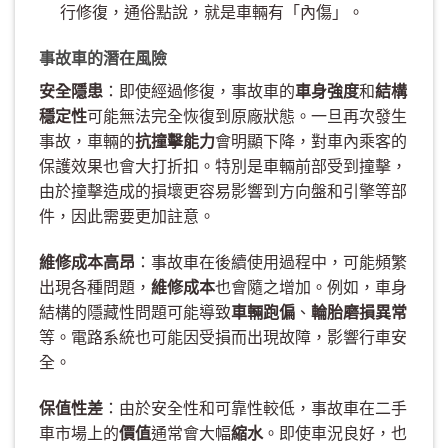
行修復，通俗點說，就是車輛有「內傷」。
事故車的潛在風險
安全隱患
：即使經過修復，事故車的
車身強度
和
結構
穩定性
可能無法完全恢復到原廠狀態。一旦再次發生
事故，車輛的
抗撞擊能力
會明顯下降，對車內乘客的
保護效果也會大打折扣。特別是車輛前部受到撞擊，
由於撞擊造成的損壞更容易影響到方向盤和引擎等部
件，因此需要更加註意。
維修成本高昂
：事故車在後續使用過程中，可能頻繁
出現各種問題，
維修成本
也會隨之增加。例如，車身
結構的隱藏性問題可能導致
車輛跑偏
、
輪胎磨損異常
等。電路系統也可能因受損而出現故障，影響行車安
全。
保值性差
：由於安全性和可靠性較低，事故車在二手
車市場上的
價值
通常會大幅
縮水
。即使車況良好，也