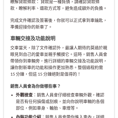
瞭解貸款條款： 貸款是一種負債，請確認貸款條
款，瞭解利率、還款方式等，避免造成額外的負擔。
完成文件確認及簽署後，你就可以正式拿到車鑰匙，
準備迎接你的新車了。
車輛交接及功能說明
交車當天，除了文件確認外，最讓人期待的莫過於親
眼見到自己的愛車並親手觸摸它。這時，銷售人員會
帶領你到車輛旁，進行詳細的車輛交接及功能說明，
讓你對新車的功能和操作更加熟悉。整個過程約需
15 分鐘，但這 15 分鐘絕對是值得的！
銷售人員會為你做哪些事？
外觀檢查
：銷售人員會仔細檢查車輛外觀，確認
是否有任何損傷或刮痕，並向你說明車輛的各個
部位，例如車身、輪胎、車燈等。
內裝功能介紹
：銷售人員會帶你進入車內，詳細