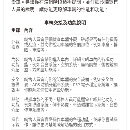
愛車。建議你在這個階段積極提問，並仔細聆聽銷售
人員的說明，讓你能更瞭解車輛的性能和功能。
車輛交接及功能說明
步驟
內容
銷售人員會仔細檢查車輛外觀，確認是否有任何損傷
外觀
或刮痕，並向你說明車輛的各個部位，例如車身、輪
檢查
胎、車燈等。
內裝
銷售人員會帶你進入車內，詳細介紹車內的各項功
功能
能，例如音響系統、空調系統、座椅調整、後視鏡調
介紹
整、方向盤功能等。
安全
銷售人員會向你說明車輛的安全設備，例如安全氣
設備
囊、ABS 防鎖死煞車系統、ESP 電子穩定系統等，讓
說明
你瞭解如何使用這些功能。
其他
根據車款的不同，銷售人員可能還會介紹其他功能，
功能
例如導航系統、倒車影像、車道偏離警示系統、自動
介紹
停車系統等。
操作
銷售人員會實際操作車輛的各種功能，並讓你嘗試操
示範
作，讓你更清楚地瞭解功能的使用方式。