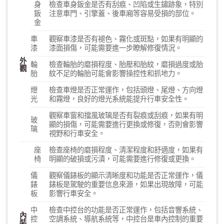
身
檢查車身鈑金是否有刮痕、凹陷或生鏽跡象，特別
鈑
注意車門、引擎蓋、後車廂等容易受損的部位。
金
車
觀察車漆是否有褪色、霧化或斑點，如果有明顯的
漆
漆面損傷，可能需要進一步瞭解修復情況。
外
輪
檢查輪胎的磨損程度、胎壓和胎紋，磨損過度或胎
觀
胎
紋不足的輪胎可能會影響操控性和抓地力。
燈
檢查車燈是否正常運作，包括頭燈、尾燈、方向燈
光
和霧燈，良好的燈光系統能提升行車安全性。
觀察車窗和擋風玻璃是否有裂痕或刮痕，如果有明
玻
顯的損傷，可能需要進行更換或修復，否則會影響
璃
視野和行車安全。
座
檢查座椅的磨損程度、清潔程度和舒適度，如果有
椅
明顯的破損或污漬，可能需要進行修復或更換。
儀
觀察儀錶板的顯示清晰度和功能是否正常運作，儀
錶
錶板是駕駛的重要信息來源，如果出現故障，可能
板
影響行車安全。
中
檢查中控台的功能是否正常運作，包括音響系統、
內
控
空調系統、導航系統等，中控台是車內控制的重要
裝