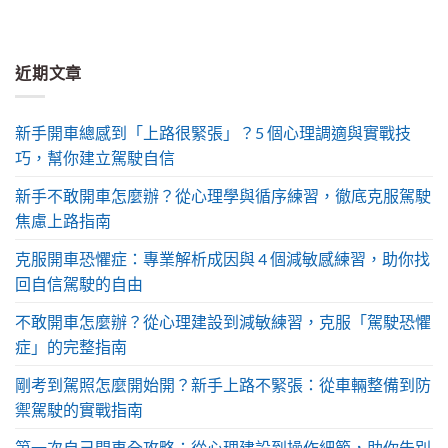
近期文章
新手開車總感到「上路很緊張」？5 個心理調適與實戰技
巧，幫你建立駕駛自信
新手不敢開車怎麼辦？從心理學與循序練習，徹底克服駕駛
焦慮上路指南
克服開車恐懼症：專業解析成因與 4 個減敏感練習，助你找
回自信駕駛的自由
不敢開車怎麼辦？從心理建設到減敏練習，克服「駕駛恐懼
症」的完整指南
剛考到駕照怎麼開始開？新手上路不緊張：從車輛整備到防
禦駕駛的實戰指南
第一次自己開車全攻略：從心理建設到操作細節，助你告別