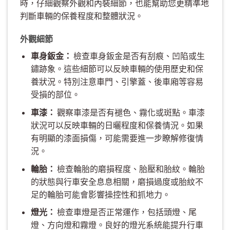
時，仔細觀察外觀和內裝細節，也能幫助您更精準地
判斷車輛的保養程度和整體狀況。
外觀細節
車身鈑金：
檢查車身鈑金是否有刮痕、凹陷或生
鏽跡象。這些細節可以反映車輛的使用歷史和保
養狀況。特別注意車門、引擎蓋、後車廂等容易
受損的部位。
車漆：
觀察車漆是否有褪色、霧化或斑點。車漆
狀況可以反映車輛的日曬程度和保養情況。如果
有明顯的漆面損傷，可能需要進一步瞭解修復情
況。
輪胎：
檢查輪胎的磨損程度、胎壓和胎紋。輪胎
的狀態與行車安全息息相關，磨損過度或胎紋不
足的輪胎可能會影響操控性和抓地力。
燈光：
檢查車燈是否正常運作，包括頭燈、尾
燈、方向燈和霧燈。良好的燈光系統能提升行車