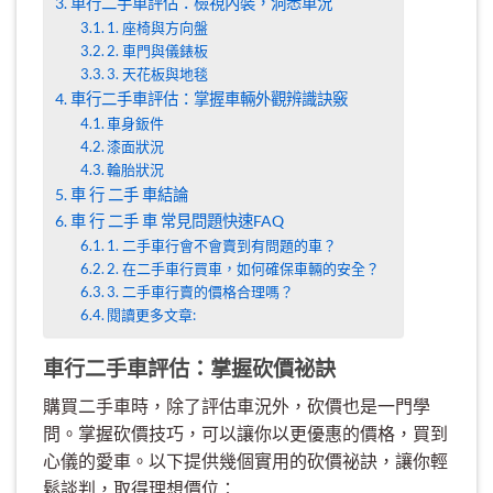
車行二手車評估：檢視內裝，洞悉車況
1. 座椅與方向盤
2. 車門與儀錶板
3. 天花板與地毯
車行二手車評估：掌握車輛外觀辨識訣竅
車身鈑件
漆面狀況
輪胎狀況
車 行 二手 車結論
車 行 二手 車 常見問題快速FAQ
1. 二手車行會不會賣到有問題的車？
2. 在二手車行買車，如何確保車輛的安全？
3. 二手車行賣的價格合理嗎？
閱讀更多文章:
車行二手車評估：掌握砍價祕訣
購買二手車時，除了評估車況外，砍價也是一門學
問。掌握砍價技巧，可以讓你以更優惠的價格，買到
心儀的愛車。以下提供幾個實用的砍價祕訣，讓你輕
鬆談判，取得理想價位：