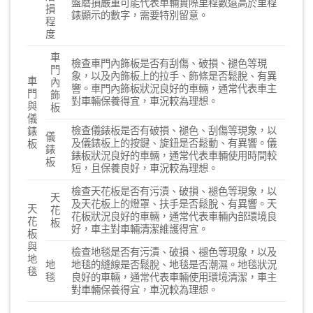
盤磨損嚴重可能代表車輛實際里程數遠高於里程
損
錶顯示的數字，需要特別留意。
程
度
車
檢查車門內飾板是否有刮傷、破損、褪色等現
門
象，以及內飾板上的拉手、飾條是否鬆脫、有異
車
內
響。車門內飾板狀況良好的車輛，通常代表車主
門
飾
對車輛保養得宜，車況較為理想。
與
板
儀
檢查儀錶板是否有破損、褪色、刮傷等現象，以
錶
儀
及儀錶板上的按鍵、旋鈕是否鬆動、有異響。儀
板
錶
錶板狀況良好的車輛，通常代表車輛使用時間較
板
短，且保養良好，車況較為理想。
檢查天花板是否有污漬、破損、褪色等現象，以
天
及天花板上的燈罩、扶手是否鬆脫、有異響。天
天
花
花板狀況良好的車輛，通常代表車輛內部環境良
花
板
好，車主對車輛清潔維護得宜。
板
與
檢查地毯是否有污漬、破損、褪色等現象，以及
地
地
地毯的縫線是否鬆脫、地毯是否潮濕。地毯狀況
毯
毯
良好的車輛，通常代表車輛使用環境清潔，車主
對車輛保養得宜，車況較為理想。