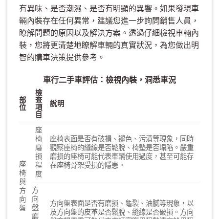
有異味、是否潮濕、是否有明顯的異響。如果發現車
輛內裝存在任何異常，建議您進一步詢問銷售人員，
瞭解問題的原因以及解決方案。透過仔細檢視車輛內
裝，您將更清楚地瞭解車輛的真實狀況，為您做出明
智的購車決策提供參考。
車行二手車評估：檢視內裝，洞悉車況
檢
部
查
說明
位
項
目
座
椅
座椅表面是否有破損、褪色、污漬等現象，同時
磨
觀察座椅的縫線是否鬆脫、椅墊是否塌陷。嚴重
損
磨損的座椅可能代表車輛使用過度，甚至可能存
座
程
在座椅骨架受損的隱患。
椅
度
與
方
方
向
向
方向盤表面是否有磨損、龜裂、油膩等現象，以
盤
盤
及方向盤的皮革是否鬆脫、縫線是否破損。方向
磨