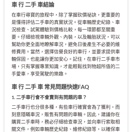
車 行 二手 車結論
在車行尋寶的旅程中，除了掌握砍價祕訣，更重要的
是懂得評估二手車的真實狀況。從車輛歷史紀錄、車
況檢查、試駕體驗到價格比較，每一環節都至關重
要。仔細檢視車輛外觀、內裝，以及輪胎狀況，可以
幫助你更全面地瞭解車況，避免日後產生不必要的維
修費用。當然，選擇信譽良好的車行，並要求提供車
輛保固，也能讓你更加安心。記住，在車行二手車市
場，只有掌握專業知識，才能輕鬆找到物超所值的二
手愛車，享受駕駛的樂趣。
車 行 二手 車 常見問題快速FAQ
1. 二手車行會不會賣到有問題的車？
二手車行也分很多種，有些車行確實會為了獲利，而
刻意隱瞞車況，販售有問題的車輛。因此，建議你在
購買二手車時，務必仔細檢查車況，並向車行索取相
關文件，例如車輛歷史紀錄、維修紀錄等，以確保車